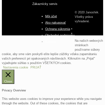
Zákaznícky servis
© 2020 Janoshiik.
Môj účet
Všetky práva
vyhradené.
Ako nakupovať
Ochrana súkromia
Obchodné podmienky
Na našich webových
Kontakt
stránkach
používame súbory
cookie, aby sme vám poskytli ešte lepšie zážitky vďaka zapamätaniu
vašich preferencií pri opakovaných návštevách. Kliknutím na „Prijať“
vyjadrujete súhlas s použitím VŠETKÝCH cookies.
Nastavenia cookie
PRIJAŤ
Close
Privacy Overview
This website uses cookies to improve your experience while you navigate
through the website. Out of these cookies, the cookies that are