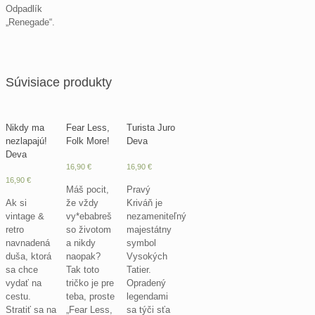
Odpadlík
„Renegade“.
Súvisiace produkty
Nikdy ma
Fear Less,
Turista Juro
nezlapajú!
Folk More!
Deva
Deva
16,90
€
16,90
€
16,90
€
Máš pocit,
Pravý
Ak si
že vždy
Kriváň je
vintage &
vy*ebabreš
nezameniteľný
retro
so životom
majestátny
navnadená
a nikdy
symbol
duša, ktorá
naopak?
Vysokých
sa chce
Tak toto
Tatier.
vydať na
tričko je pre
Opradený
cestu.
teba, proste
legendami
Stratiť sa na
„Fear Less,
sa týči sťa