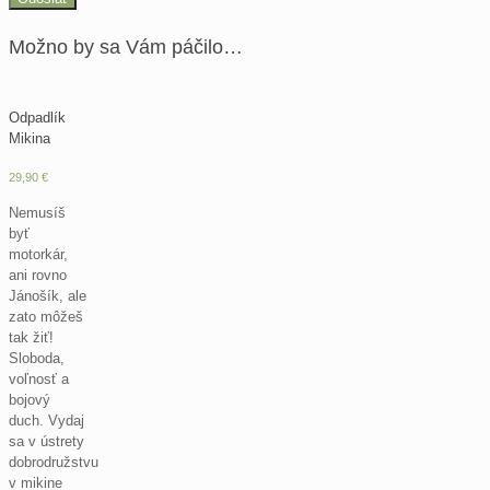
Možno by sa Vám páčilo…
Odpadlík
Mikina
29,90
€
Nemusíš
byť
motorkár,
ani rovno
Jánošík, ale
zato môžeš
tak žiť!
Sloboda,
voľnosť a
bojový
duch. Vydaj
sa v ústrety
dobrodružstvu
v mikine