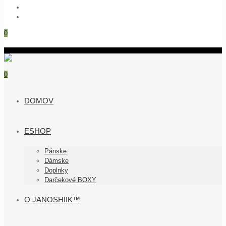
0
0
DOMOV
ESHOP
Pánske
Dámske
Doplnky
Darčekové BOXY
O JĀNOSHIIK™