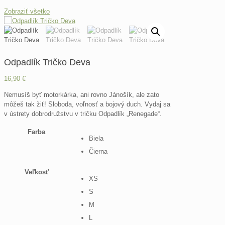
Zobraziť všetko
Odpadlík Tričko Deva
16,90
€
Nemusíš byť motorkárka, ani rovno Jánošík, ale zato
môžeš tak žiť! Sloboda, voľnosť a bojový duch. Vydaj sa
v ústrety dobrodružstvu v tričku Odpadlík „Renegade“.
Farba
Biela
Čierna
Veľkosť
XS
S
M
L