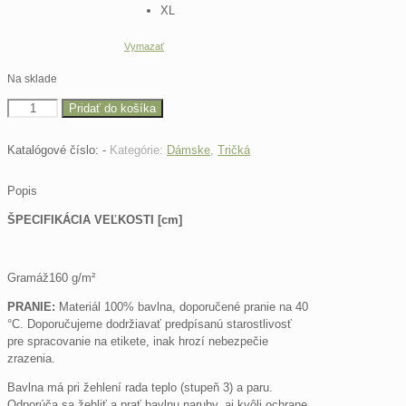
XL
Vymazať
Na sklade
množstvo
Pridať do košíka
Odpadlík
Tričko
Katalógové číslo:
-
Kategórie:
Dámske
,
Tričká
Deva
Popis
ŠPECIFIKÁCIA VEĽKOSTI [cm]
Gramáž160 g/m²
PRANIE:
Materiál 100% bavlna, doporučené pranie na 40
°C. Doporučujeme dodržiavať predpísanú starostlivosť
pre spracovanie na etikete, inak hrozí nebezpečie
zrazenia.
Bavlna má pri žehlení rada teplo (stupeň 3) a paru.
Odporúča sa žehliť a prať bavlnu naruby, aj kvôli ochrane