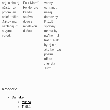
nej, alebo aj
Folk More!“.
večný
nájsť. Tak
Folklór pre
ochranca
potom len
každú
našej
obleč tričko
správnu
domoviny.
„Nikdy ma
devu s
Každý
nezlapajú!“
rebelskou
správny
a vyraz
dušou.
turista by
vpred.
naňho mal
trafiť. A ak
by aj nie,
ako kompas
poslúži
tričko
„Turista
Juro“.
Kategórie
Dámske
Mikina
Tričká