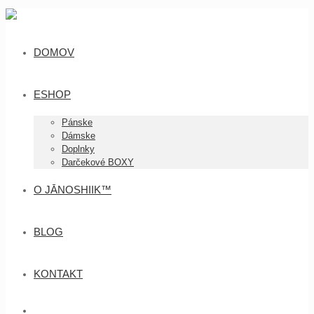
DOMOV
ESHOP
Pánske
Dámske
Doplnky
Darčekové BOXY
O JĀNOSHIIK™
BLOG
KONTAKT