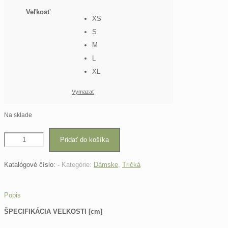
Veľkosť
XS
S
M
L
XL
Vymazať
Na sklade
Pridať do košíka
Katalógové číslo:
-
Kategórie:
Dámske
,
Tričká
Popis
ŠPECIFIKÁCIA VEĽKOSTI [cm]