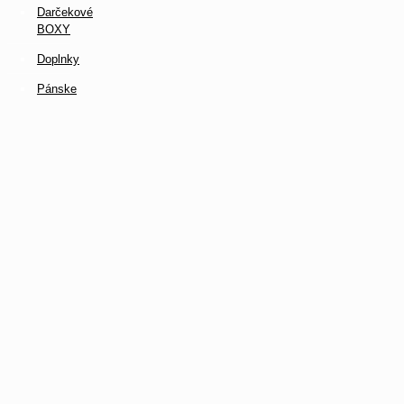
Darčekové
BOXY
Doplnky
Pánske