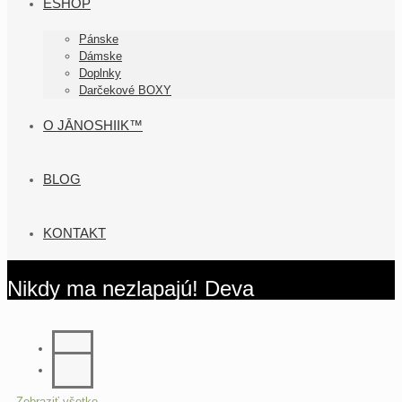
ESHOP
Pánske
Dámske
Doplnky
Darčekové BOXY
O JĀNOSHIIK™
BLOG
KONTAKT
Nikdy ma nezlapajú! Deva
Zobraziť všetko