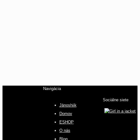
Navigácia
Sociálne siete
Jānoshiik
Domov
ESHOP
O nás
Blog