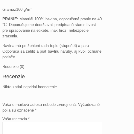
Gramáž160 g/m²
PRANIE:
Materiál 100% bavlna, doporučené pranie na 40
°C. Doporučujeme dodržiavať predpísanú starostlivosť
pre spracovanie na etikete, inak hrozí nebezpečie
zrazenia.
Bavlna má pri žehlení rada teplo (stupeň 3) a paru.
Odporúča sa žehliť a prať bavlnu naruby, aj kvôli ochrane
potlače.
Recenzie (0)
Recenzie
Nikto zatiaľ nepridal hodnotenie.
Vaša e-mailová adresa nebude zverejnená.
Vyžadované
polia sú označené
*
Vaša recenzia
*