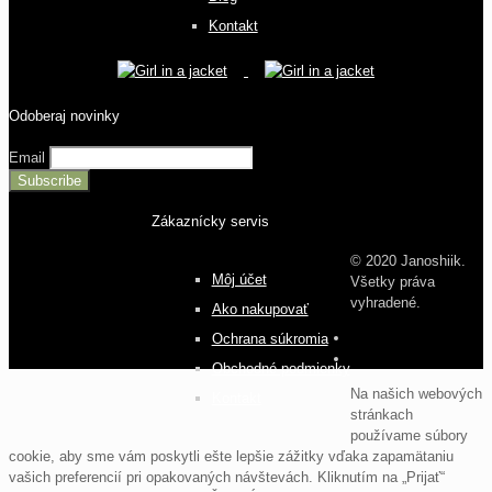
Kontakt
Odoberaj novinky
Email
Zákaznícky servis
© 2020 Janoshiik.
Môj účet
Všetky práva
vyhradené.
Ako nakupovať
Ochrana súkromia
Obchodné podmienky
Na našich webových
Kontakt
stránkach
používame súbory
cookie, aby sme vám poskytli ešte lepšie zážitky vďaka zapamätaniu
vašich preferencií pri opakovaných návštevách. Kliknutím na „Prijať“