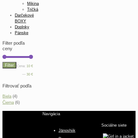
Mikina
Tričká
Darčekové
BOXY
Doplnky
Pánske
Filter podľa
ceny
Filter
Minimálna
Maximálna
Cena:
10 €
cena
cena
—
30 €
Filtrovať podľa
Biela
(4)
Čierna
(6)
Navigácia
Sociálne siete
Jānoshiik