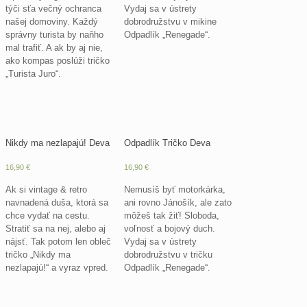
týči sťa večný ochranca
Vydaj sa v ústrety
našej domoviny. Každý
dobrodružstvu v mikine
správny turista by naňho
Odpadlík „Renegade“.
mal trafiť. A ak by aj nie,
ako kompas poslúži tričko
„Turista Juro“.
Nikdy ma nezlapajú! Deva
Odpadlík Tričko Deva
16,90
€
16,90
€
Ak si vintage & retro
Nemusíš byť motorkárka,
navnadená duša, ktorá sa
ani rovno Jánošík, ale zato
chce vydať na cestu.
môžeš tak žiť! Sloboda,
Stratiť sa na nej, alebo aj
voľnosť a bojový duch.
nájsť. Tak potom len obleč
Vydaj sa v ústrety
tričko „Nikdy ma
dobrodružstvu v tričku
nezlapajú!“ a vyraz vpred.
Odpadlík „Renegade“.