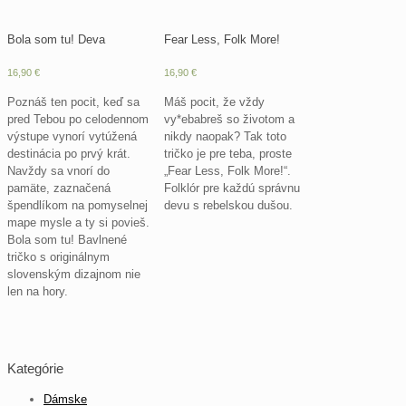
Bola som tu! Deva
Fear Less, Folk More!
16,90
€
16,90
€
Poznáš ten pocit, keď sa
Máš pocit, že vždy
pred Tebou po celodennom
vy*ebabreš so životom a
výstupe vynorí vytúžená
nikdy naopak? Tak toto
destinácia po prvý krát.
tričko je pre teba, proste
Navždy sa vnorí do
„Fear Less, Folk More!“.
pamäte, zaznačená
Folklór pre každú správnu
špendlíkom na pomyselnej
devu s rebelskou dušou.
mape mysle a ty si povieš.
Bola som tu! Bavlnené
tričko s originálnym
slovenským dizajnom nie
len na hory.
Kategórie
Dámske