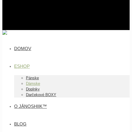
DOMOV
ESHOP
Pánske
Dámske
Doplnky
Darčekové BOXY
O JĀNOSHIIK™
BLOG