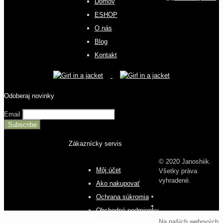
Domov
ESHOP
O nás
Blog
Kontakt
Odoberaj novinky
Email
Zákaznícky servis
© 2020 Janoshiik.
Môj účet
Všetky práva
vyhradené.
Ako nakupovať
Ochrana súkromia
Obchodné podmienky
Na našich webových