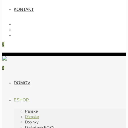
KONTAKT
0
0
DOMOV
ESHOP
Pánske
Dámske
Doplnky
Darčekové BOXY