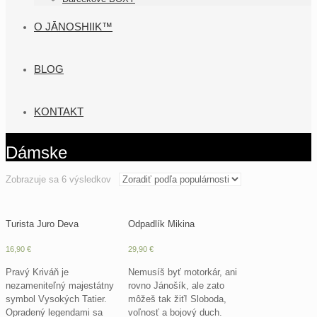
O JĀNOSHIIK™
BLOG
KONTAKT
Dámske
Zoradené
Zobrazuje sa 6 výsledkov
podľa
popularity
Turista Juro Deva
Odpadlík Mikina
16,90
€
29,90
€
Pravý Kriváň je
Nemusíš byť motorkár, ani
nezameniteľný majestátny
rovno Jánošík, ale zato
symbol Vysokých Tatier.
môžeš tak žiť! Sloboda,
Opradený legendami sa
voľnosť a bojový duch.