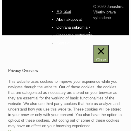
© 2020 Janoshiik.
Môj účet
Všetky práva
vyhradené.
Ako nakupovať
Ochrana súkromia
Obchodné podmienky
Kontakt
Close
Privacy Overview
This website uses cookies to improve your experience while you
navigate through the website. Out of these cookies, the cookies
that are categorized as necessary are stored on your browser as
they are essential for the working of basic functionalities of the
website. We also use third-party cookies that help us analyze and
understand how you use this website. These cookies will be stored
in your browser only with your consent. You also have the option to
opt-out of these cookies. But opting out of some of these cookies
may have an effect on your browsing experience.