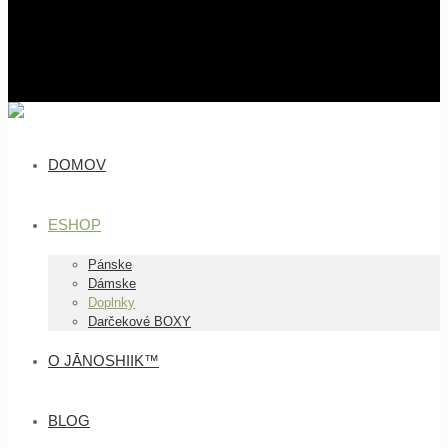
DOMOV
ESHOP
Pánske
Dámske
Doplnky
Darčekové BOXY
O JĀNOSHIIK™
BLOG