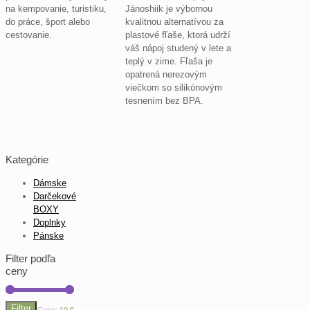
na kempovanie, turistiku,
Jānoshiik je výbornou
do práce, šport alebo
kvalitnou alternatívou za
cestovanie.
plastové fľaše, ktorá udrží
váš nápoj studený v lete a
teplý v zime. Fľaša je
opatrená nerezovým
viečkom so silikónovým
tesnením bez BPA.
Kategórie
Dámske
Darčekové
BOXY
Doplnky
Pánske
Filter podľa
ceny
Filter
Minimálna
Maximálna