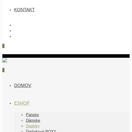
KONTAKT
0
0
DOMOV
ESHOP
Pánske
Dámske
Doplnky
Darčekové BOXY