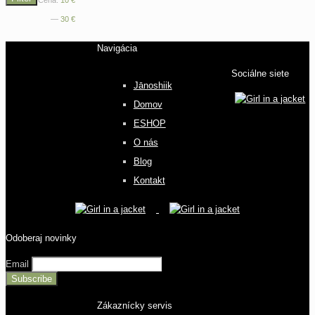
Cena:
10 €
cena
cena
—
30 €
Navigácia
Sociálne siete
Jānoshiik
Domov
ESHOP
O nás
Blog
Kontakt
Odoberaj novinky
Email
Zákaznícky servis