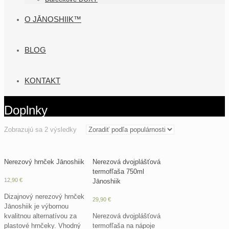
O JĀNOSHIIK™
BLOG
KONTAKT
Doplnky
Zoradené
Zobrazujú sa 2 výsledky
podľa
popularity
Nerezový hrnček Jānoshiik
Nerezová dvojplášťová
termofľaša 750ml
12,90
€
Jānoshiik
Dizajnový nerezový hrnček
29,90
€
Jānoshiik je výbornou
kvalitnou alternatívou za
Nerezová dvojplášťová
plastové hrnčeky. Vhodný
termofľaša na nápoje